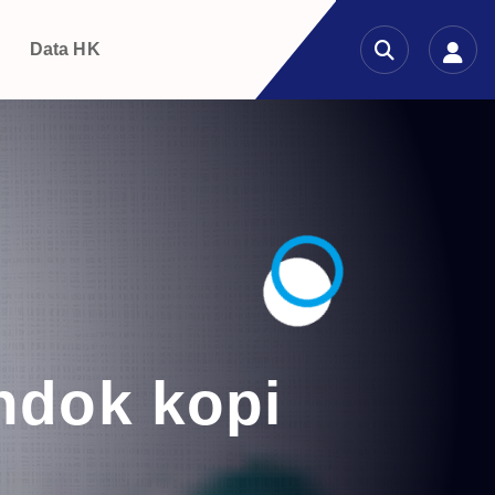
g
Data HK
ondok kopi