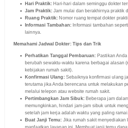
Hari Praktik:
Hari-hari dalam seminggu dokter ters
Jam Praktik:
Jam mulai dan berakhirnya praktik do
Ruang Praktik:
Nomor ruang tempat dokter prakti
Informasi Tambahan:
Informasi tambahan seperti 
lainnya.
Memahami Jadwal Dokter: Tips dan Trik
Perhatikan Tanggal Pembaruan:
Pastikan Anda 
berubah sewaktu-waktu karena berbagai alasan (mi
kebijakan rumah sakit).
Konfirmasi Ulang:
Sebaiknya konfirmasi ulang j
terutama jika Anda berencana untuk melakukan p
melalui telepon atau website rumah sakit.
Pertimbangkan Jam Sibuk:
Beberapa jam dalam s
memungkinkan, hindari jam-jam sibuk untuk mengu
setelah jam kerja adalah waktu yang paling ramai
Buat Janji Temu:
Jika rumah sakit menyediakan la
manfaatkan layanan ini. Membuat janji temu dap