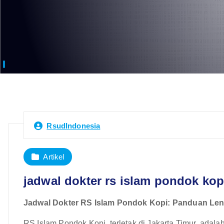
RsudIndonesia
Artikel
jadwal dokter rs islam pondok kop
Jadwal Dokter RS Islam Pondok Kopi: Panduan Le
RS Islam Pondok Kopi, terletak di Jakarta Timur, adal