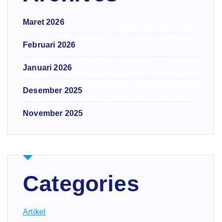
Maret 2026
Februari 2026
Januari 2026
Desember 2025
November 2025
Categories
Artikel