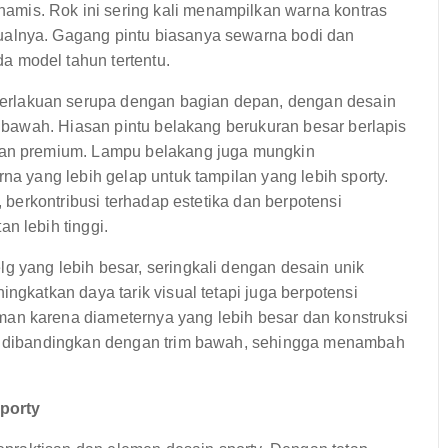
mis. Rok ini sering kali menampilkan warna kontras
ualnya. Gagang pintu biasanya sewarna bodi dan
 model tahun tertentu.
rlakuan serupa dengan bagian depan, dengan desain
an bawah. Hiasan pintu belakang berukuran besar berlapis
uhan premium. Lampu belakang juga mungkin
na yang lebih gelap untuk tampilan yang lebih sporty.
, berkontribusi terhadap estetika dan berpotensi
n lebih tinggi.
g yang lebih besar, seringkali dengan desain unik
ngkatkan daya tarik visual tetapi juga berpotensi
an karena diameternya yang lebih besar dan konstruksi
ar dibandingkan dengan trim bawah, sehingga menambah
porty