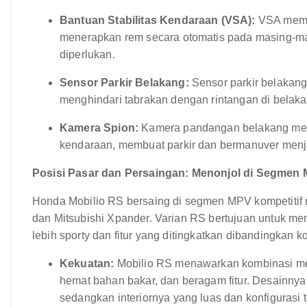
Bantuan Stabilitas Kendaraan (VSA):
VSA memba
menerapkan rem secara otomatis pada masing-ma
diperlukan.
Sensor Parkir Belakang:
Sensor parkir belakan
menghindari tabrakan dengan rintangan di belak
Kamera Spion:
Kamera pandangan belakang memb
kendaraan, membuat parkir dan bermanuver menj
Posisi Pasar dan Persaingan: Menonjol di Segmen
Honda Mobilio RS bersaing di segmen MPV kompetitif m
dan Mitsubishi Xpander. Varian RS bertujuan untuk 
lebih sporty dan fitur yang ditingkatkan dibandingkan k
Kekuatan:
Mobilio RS menawarkan kombinasi menar
hemat bahan bakar, dan beragam fitur. Desainny
sedangkan interiornya yang luas dan konfiguras