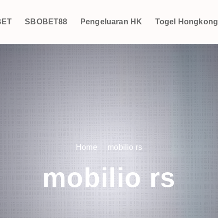
BET
SBOBET88
Pengeluaran HK
Togel Hongkon
Home
mobilio rs
mobilio rs