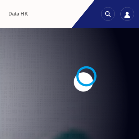
g
Data HK