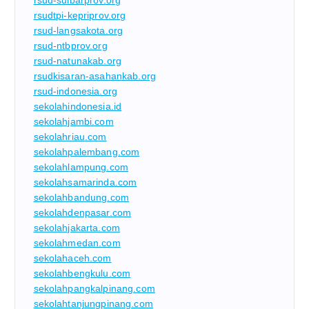
rsudtpi-kepriprov.org
rsud-langsakota.org
rsud-ntbprov.org
rsud-natunakab.org
rsudkisaran-asahankab.org
rsud-indonesia.org
sekolahindonesia.id
sekolahjambi.com
sekolahriau.com
sekolahpalembang.com
sekolahlampung.com
sekolahsamarinda.com
sekolahbandung.com
sekolahdenpasar.com
sekolahjakarta.com
sekolahmedan.com
sekolahaceh.com
sekolahbengkulu.com
sekolahpangkalpinang.com
sekolahtanjungpinang.com