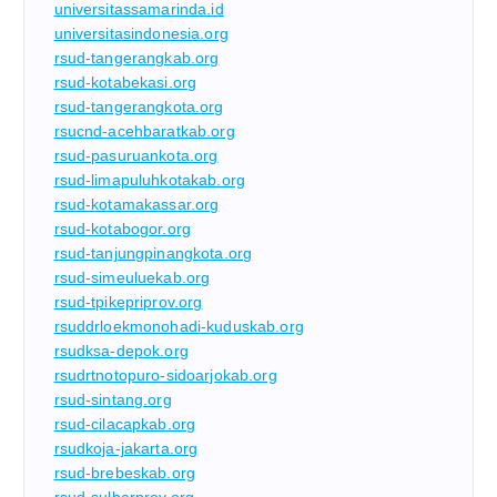
universitassamarinda.id
universitasindonesia.org
rsud-tangerangkab.org
rsud-kotabekasi.org
rsud-tangerangkota.org
rsucnd-acehbaratkab.org
rsud-pasuruankota.org
rsud-limapuluhkotakab.org
rsud-kotamakassar.org
rsud-kotabogor.org
rsud-tanjungpinangkota.org
rsud-simeuluekab.org
rsud-tpikepriprov.org
rsuddrloekmonohadi-kuduskab.org
rsudksa-depok.org
rsudrtnotopuro-sidoarjokab.org
rsud-sintang.org
rsud-cilacapkab.org
rsudkoja-jakarta.org
rsud-brebeskab.org
rsud-sulbarprov.org