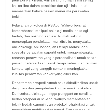
penyakit Parkinson. Ahli saraf di rumah sakit sering
kali terlibat dalam penelitian dan uji klinis, untuk
memastikan bahwa pasien menerima perawatan
terkini.
Pelayanan onkologi di RS Abdi Waluyo bersifat
komprehensif, meliputi onkologi medis, onkologi
bedah, dan onkologi radiasi. Rumah sakit ini
menerapkan pendekatan multidisiplin, menyatukan
ahli onkologi, ahli bedah, ahli terapi radiasi, dan
spesialis perawatan suportif untuk mengembangkan
rencana perawatan yang dipersonalisasi untuk setiap
pasien. Ketersediaan teknik terapi radiasi dan rejimen
kemoterapi yang canggih semakin meningkatkan
kualitas perawatan kanker yang diberikan.
Departemen ortopedi rumah sakit didedikasikan untuk
diagnosis dan pengobatan kondisi muskuloskeletal.
Dari cedera olahraga hingga penggantian sendi, ahli
bedah ortopedi di RS Abdi Waluyo memanfaatkan
teknik bedah canggih dan protokol rehabilitasi untuk
memulihkan mobilitas dan fungsi. Departemen ini