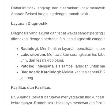
Daftar ini tidak lengkap, dan disarankan untuk memverif
Ananda Bekasi langsung dengan rumah sakit.
Layanan Diagnostik:
Diagnosis yang akurat dan tepat waktu sangat penting
dilengkapi dengan berbagai fasilitas diagnostik cangg
Radiologi:
Memberikan layanan pencitraan sepert
Laboratorium:
Menawarkan serangkaian tes labor
urin, dan tes mikrobiologi.
Patologi:
Menganalisis sampel jaringan untuk me
Diagnostik Kardiologi:
Melakukan tes seperti EKG
jantung.
Fasilitas dan Fasilitas:
RS Ananda Bekasi berupaya menyediakan lingkungan
keluarganya. Rumah sakit biasanya menawarkan fasili