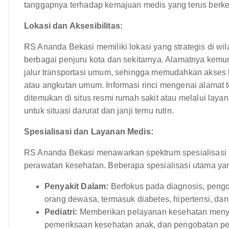
tanggapnya terhadap kemajuan medis yang terus berk
Lokasi dan Aksesibilitas:
RS Ananda Bekasi memiliki lokasi yang strategis di w
berbagai penjuru kota dan sekitarnya. Alamatnya kemu
jalur transportasi umum, sehingga memudahkan akses 
atau angkutan umum. Informasi rinci mengenai alamat t
ditemukan di situs resmi rumah sakit atau melalui layan
untuk situasi darurat dan janji temu rutin.
Spesialisasi dan Layanan Medis:
RS Ananda Bekasi menawarkan spektrum spesialisasi 
perawatan kesehatan. Beberapa spesialisasi utama yan
Penyakit Dalam:
Berfokus pada diagnosis, peng
orang dewasa, termasuk diabetes, hipertensi, da
Pediatri:
Memberikan pelayanan kesehatan menyelu
pemeriksaan kesehatan anak, dan pengobatan pe