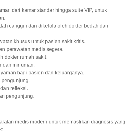
r, dari kamar standar hingga suite VIP, untuk
an.
ah canggih dan dikelola oleh dokter bedah dan
tan khusus untuk pasien sakit kritis.
an perawatan medis segera.
 dokter rumah sakit.
n dan minuman.
yaman bagi pasien dan keluarganya.
i pengunjung.
an refleksi.
an pengunjung.
ralatan medis modern untuk memastikan diagnosis yang
k: