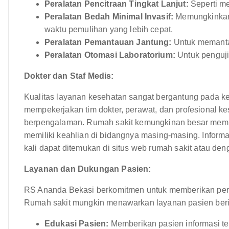
Peralatan Pencitraan Tingkat Lanjut:
Seperti me
Peralatan Bedah Minimal Invasif:
Memungkinkan p
waktu pemulihan yang lebih cepat.
Peralatan Pemantauan Jantung:
Untuk memantau
Peralatan Otomasi Laboratorium:
Untuk pengujia
Dokter dan Staf Medis:
Kualitas layanan kesehatan sangat bergantung pada ke
mempekerjakan tim dokter, perawat, dan profesional kes
berpengalaman. Rumah sakit kemungkinan besar memili
memiliki keahlian di bidangnya masing-masing. Informas
kali dapat ditemukan di situs web rumah sakit atau d
Layanan dan Dukungan Pasien:
RS Ananda Bekasi berkomitmen untuk memberikan per
Rumah sakit mungkin menawarkan layanan pasien beri
Edukasi Pasien:
Memberikan pasien informasi te