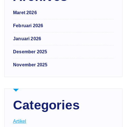
Maret 2026
Februari 2026
Januari 2026
Desember 2025
November 2025
Categories
Artikel