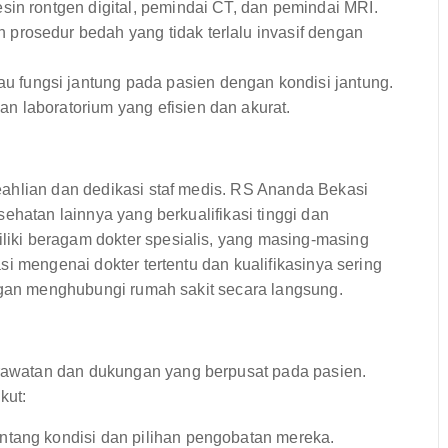
sin rontgen digital, pemindai CT, dan pemindai MRI.
rosedur bedah yang tidak terlalu invasif dengan
 fungsi jantung pada pasien dengan kondisi jantung.
n laboratorium yang efisien dan akurat.
ahlian dan dedikasi staf medis. RS Ananda Bekasi
ehatan lainnya yang berkualifikasi tinggi dan
ki beragam dokter spesialis, yang masing-masing
i mengenai dokter tertentu dan kualifikasinya sering
engan menghubungi rumah sakit secara langsung.
awatan dan dukungan yang berpusat pada pasien.
kut:
ntang kondisi dan pilihan pengobatan mereka.