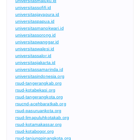
universitasmaluku.id
universitassofifi.id
universitasjayapura.id
universitaspapua.id
universitasmanokwari.id
universitassorong.id
universitaswanggar.id
universitaswalesi.id
universitassalor.id
universitasjakarta.id
universitassamarinda.id
universitasindonesia.org
rsud-tangerangkab.org
rsud-kotabekasi.org
rsud-tangerangkota.org
rsucnd-acehbaratkab.org
rsud-pasuruankota.org
rsud-limapuluhkotakab.org
rsud-kotamakassar.org
rsud-kotabogor.org
rsud-tanjungpinangkota.org