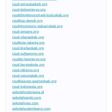
rsud-simeuluekab.org
rsud-tpikepriprov.org
rsuddrloekmonohadi-kuduskab.org
rsudksa-depok.org
rsudrtnotopuro-sidoarjokab.org
rsud-sintang.org
rsud-cilacapkab.org
rsudkoja-jakarta.org
rsud-brebeskab.org
rsud-sulbarprov.org
rsudtpi-kepriprov.org
rsud-langsakota.org
rsud-ntbprov.org
rsud-natunakab.org
rsudkisaran-asahankab.org
rsud-indonesia.org
sekolahindonesia.id
sekolahjambi.com
sekolahriau.com
sekolahpalembang.com