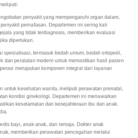
eliputi:
engobatan penyakit yang mempengaruhi organ dalam,
n penyakit pernafasan. Departemen ini sering kali
gejala yang tidak terdiagnosis, memberikan evaluasi
ika diperlukan.
i spesialisasi, termasuk bedah umum, bedah ortopedi,
k dan peralatan modern untuk memastikan hasil pasien
operasi merupakan komponen integral dari layanan
 untuk kesehatan wanita, meliputi perawatan prenatal,
atan kondisi ginekologi. Departemen ini menawarkan
tikan keselamatan dan kesejahteraan ibu dan anak.
dia.
dis bayi, anak-anak, dan remaja. Dokter anak
anak, memberikan perawatan pencegahan melalui