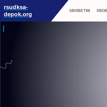
S
rsudksa-
k
SBOBET88
SBO
depok.org
i
p
t
o
c
o
n
t
e
n
t