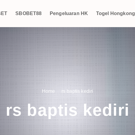
BET
SBOBET88
Pengeluaran HK
Togel Hongkon
Home
rs baptis kediri
rs baptis kediri