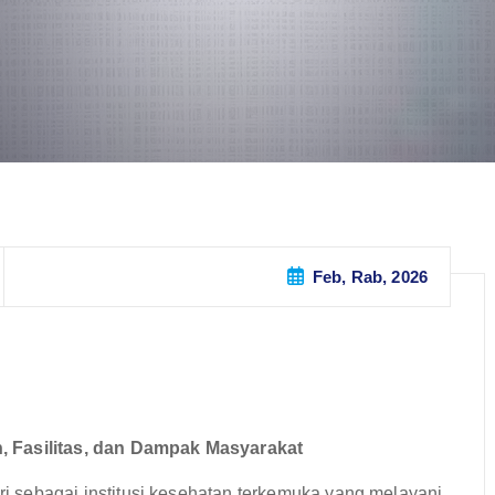
Feb, Rab, 2026
, Fasilitas, dan Dampak Masyarakat
iri sebagai institusi kesehatan terkemuka yang melayani