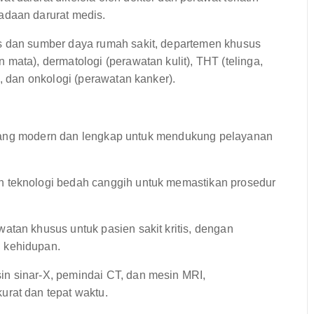
adaan darurat medis.
s dan sumber daya rumah sakit, departemen khusus
mata), dermatologi (perawatan kulit), THT (telinga,
, dan onkologi (perawatan kanker).
 yang modern dan lengkap untuk mendukung pelayanan
n teknologi bedah canggih untuk memastikan prosedur
tan khusus untuk pasien sakit kritis, dengan
 kehidupan.
n sinar-X, pemindai CT, dan mesin MRI,
urat dan tepat waktu.