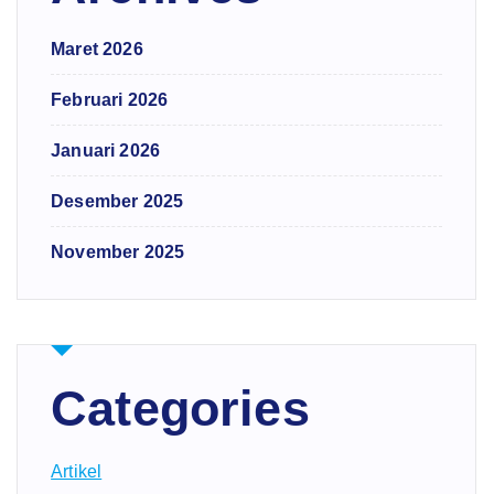
Maret 2026
Februari 2026
Januari 2026
Desember 2025
November 2025
Categories
Artikel