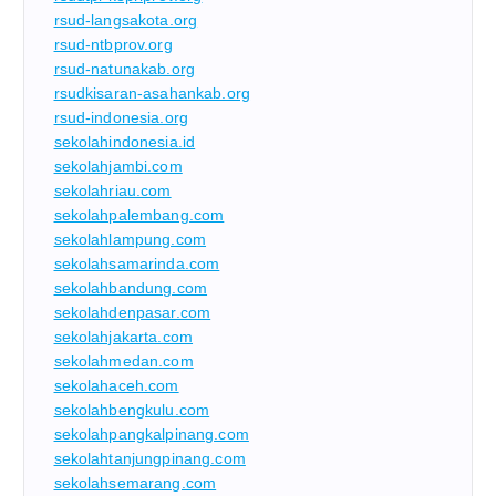
rsud-langsakota.org
rsud-ntbprov.org
rsud-natunakab.org
rsudkisaran-asahankab.org
rsud-indonesia.org
sekolahindonesia.id
sekolahjambi.com
sekolahriau.com
sekolahpalembang.com
sekolahlampung.com
sekolahsamarinda.com
sekolahbandung.com
sekolahdenpasar.com
sekolahjakarta.com
sekolahmedan.com
sekolahaceh.com
sekolahbengkulu.com
sekolahpangkalpinang.com
sekolahtanjungpinang.com
sekolahsemarang.com