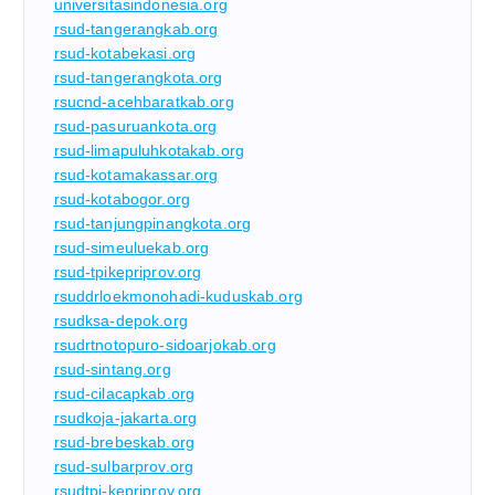
universitasindonesia.org
rsud-tangerangkab.org
rsud-kotabekasi.org
rsud-tangerangkota.org
rsucnd-acehbaratkab.org
rsud-pasuruankota.org
rsud-limapuluhkotakab.org
rsud-kotamakassar.org
rsud-kotabogor.org
rsud-tanjungpinangkota.org
rsud-simeuluekab.org
rsud-tpikepriprov.org
rsuddrloekmonohadi-kuduskab.org
rsudksa-depok.org
rsudrtnotopuro-sidoarjokab.org
rsud-sintang.org
rsud-cilacapkab.org
rsudkoja-jakarta.org
rsud-brebeskab.org
rsud-sulbarprov.org
rsudtpi-kepriprov.org