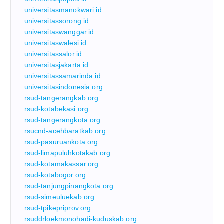
universitasmanokwari.id
universitassorong.id
universitaswanggar.id
universitaswalesi.id
universitassalor.id
universitasjakarta.id
universitassamarinda.id
universitasindonesia.org
rsud-tangerangkab.org
rsud-kotabekasi.org
rsud-tangerangkota.org
rsucnd-acehbaratkab.org
rsud-pasuruankota.org
rsud-limapuluhkotakab.org
rsud-kotamakassar.org
rsud-kotabogor.org
rsud-tanjungpinangkota.org
rsud-simeuluekab.org
rsud-tpikepriprov.org
rsuddrloekmonohadi-kuduskab.org