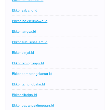
Bkkbnsabang.id
Bkkbnlhokseumawe.id
Bkkbnlangsa.id
Bkkbnsubulussalam.id
Bkkbnbinjai.id
Bkkbntebingtinggi.id
Bkkbnpematangsiantar.id
Bkkbntanjungbalai.id
Bkkbnsibolga.id
Bkkbnpadangsidimpuan.id