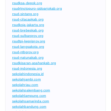
rsudksa-depok.org
rsudrtnotopuro-sidoarjokab.org
rsud-sintang.org
rsud-cilacapkab.org
rsudkoja-jakarta.org
rsud-brebeskab.org
rsud-sulbarprov.org
rsudtpi-kepriprov.org
rsud-langsakota.org
rsud-ntbprov.org
rsud-natunakab.org
rsudkisaran-asahankab.org
rsud-indonesia.org
sekolahindonesia.id
sekolahjambi.com
sekolahriau.com
sekolahpalembang.com
sekolahlampung.com
sekolahsamarinda.com
sekolahbandung.com