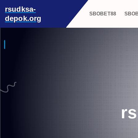
S
rsudksa-
k
SBOBET88
SBO
depok.org
i
p
t
o
c
o
n
t
e
n
t
rs