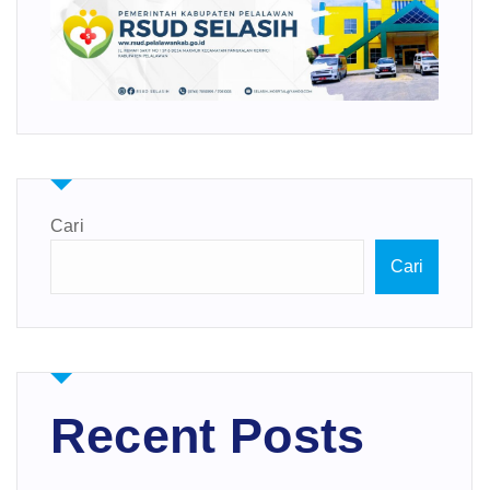
Cari
Cari
Recent Posts