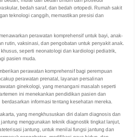
i bedah, mulai dari bedah umum dan prosedur
askular, bedah saraf, dan bedah ortopedi. Rumah sakit
ngan teknologi canggih, memastikan presisi dan
menawarkan perawatan komprehensif untuk bayi, anak-
 rutin, vaksinasi, dan pengobatan untuk penyakit anak.
 khusus, seperti neonatologi dan kardiologi pediatrik,
agi pasien muda.
berikan perawatan komprehensif bagi perempuan
akup perawatan prenatal, layanan persalinan
erawatan ginekologi, yang menangani masalah seperti
partemen ini menekankan pendidikan pasien dan
erdasarkan informasi tentang kesehatan mereka.
akarta, yang mengkhususkan diri dalam diagnosis dan
jantung menggunakan teknik diagnostik tingkat lanjut,
teterisasi jantung, untuk menilai fungsi jantung dan