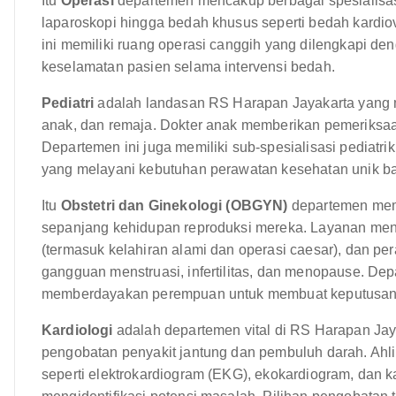
Itu
Operasi
departemen mencakup berbagai spesialisas
laparoskopi hingga bedah khusus seperti bedah kardiov
ini memiliki ruang operasi canggih yang dilengkapi de
keselamatan pasien selama intervensi bedah.
Pediatri
adalah landasan RS Harapan Jayakarta yang 
anak, dan remaja. Dokter anak memberikan pemeriksaan
Departemen ini juga memiliki sub-spesialisasi pediatrik
yang melayani kebutuhan perawatan kesehatan unik b
Itu
Obstetri dan Ginekologi (OBGYN)
departemen mem
sepanjang kehidupan reproduksi mereka. Layanan menc
(termasuk kelahiran alami dan operasi caesar), dan p
gangguan menstruasi, infertilitas, dan menopause. De
memberdayakan perempuan untuk membuat keputusan b
Kardiologi
adalah departemen vital di RS Harapan Jay
pengobatan penyakit jantung dan pembuluh darah. Ahli 
seperti elektrokardiogram (EKG), ekokardiogram, dan ka