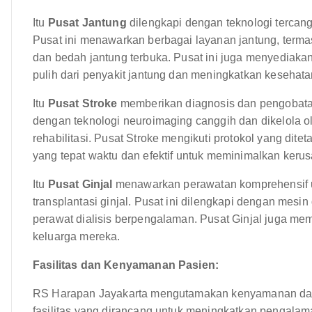
Itu
Pusat Jantung
dilengkapi dengan teknologi tercang
Pusat ini menawarkan berbagai layanan jantung, termas
dan bedah jantung terbuka. Pusat ini juga menyediaka
pulih dari penyakit jantung dan meningkatkan kesehata
Itu
Pusat Stroke
memberikan diagnosis dan pengobatan 
dengan teknologi neuroimaging canggih dan dikelola oleh
rehabilitasi. Pusat Stroke mengikuti protokol yang di
yang tepat waktu dan efektif untuk meminimalkan keru
Itu
Pusat Ginjal
menawarkan perawatan komprehensif unt
transplantasi ginjal. Pusat ini dilengkapi dengan mesin 
perawat dialisis berpengalaman. Pusat Ginjal juga m
keluarga mereka.
Fasilitas dan Kenyamanan Pasien:
RS Harapan Jayakarta mengutamakan kenyamanan dan
fasilitas yang dirancang untuk meningkatkan pengala