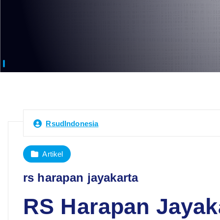
RsudIndonesia
Artikel
rs harapan jayakarta
RS Harapan Jayak