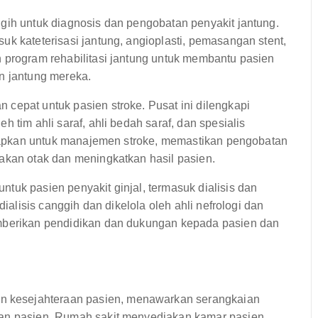
gih untuk diagnosis dan pengobatan penyakit jantung.
uk kateterisasi jantung, angioplasti, pemasangan stent,
n program rehabilitasi jantung untuk membantu pasien
n jantung mereka.
cepat untuk pasien stroke. Pusat ini dilengkapi
 tim ahli saraf, ahli bedah saraf, dan spesialis
tetapkan untuk manajemen stroke, memastikan pengobatan
sakan otak dan meningkatkan hasil pasien.
uk pasien penyakit ginjal, termasuk dialisis dan
dialisis canggih dan dikelola oleh ahli nefrologi dan
emberikan pendidikan dan dukungan kepada pasien dan
 kesejahteraan pasien, menawarkan serangkaian
man pasien. Rumah sakit menyediakan kamar pasien