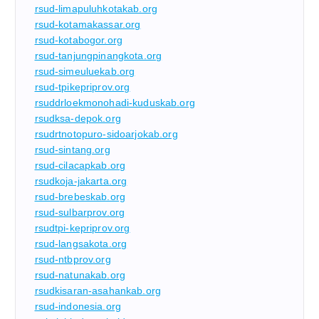
rsud-limapuluhkotakab.org
rsud-kotamakassar.org
rsud-kotabogor.org
rsud-tanjungpinangkota.org
rsud-simeuluekab.org
rsud-tpikepriprov.org
rsuddrloekmonohadi-kuduskab.org
rsudksa-depok.org
rsudrtnotopuro-sidoarjokab.org
rsud-sintang.org
rsud-cilacapkab.org
rsudkoja-jakarta.org
rsud-brebeskab.org
rsud-sulbarprov.org
rsudtpi-kepriprov.org
rsud-langsakota.org
rsud-ntbprov.org
rsud-natunakab.org
rsudkisaran-asahankab.org
rsud-indonesia.org