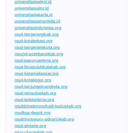
universitaswalesi.id
universitassalor.id
universitasjakarta.id
universitassamarinda.id
universitasindonesia.org
rsud-tangerangkab.org
rsud-kotabekasi.org
rsud-tangerangkota.org
rsucnd-acehbaratkab.org
rsud-pasuruankota.org
rsud-limapuluhkotakab.org
rsud-kotamakassar.org
rsud-kotabogor.org
rsud-tanjungpinangkota.org
rsud-simeuluekab.org
rsud-tpikepriprov.org
rsuddrloekmonohadi-kuduskab.org
rsudksa-depok.org
rsudrtnotopuro-sidoarjokab.org
rsud-sintang.org
rsud-cilacapkab.org