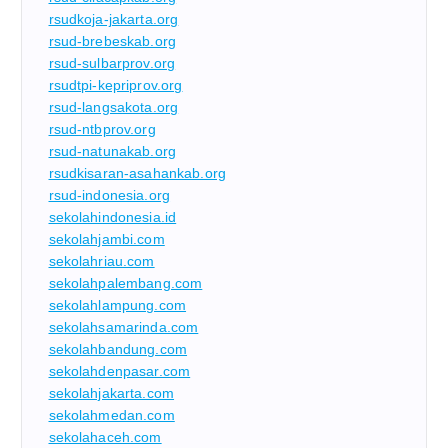
rsudkoja-jakarta.org
rsud-brebeskab.org
rsud-sulbarprov.org
rsudtpi-kepriprov.org
rsud-langsakota.org
rsud-ntbprov.org
rsud-natunakab.org
rsudkisaran-asahankab.org
rsud-indonesia.org
sekolahindonesia.id
sekolahjambi.com
sekolahriau.com
sekolahpalembang.com
sekolahlampung.com
sekolahsamarinda.com
sekolahbandung.com
sekolahdenpasar.com
sekolahjakarta.com
sekolahmedan.com
sekolahaceh.com