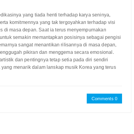
ikasinya yang tiada henti terhadap karya seninya,
rta komitmennya yang tak tergoyahkan terhadap visi
es di masa depan. Saat ia terus menyempurnakan
ap untuk semakin memantapkan posisinya sebagai pengisi
emarnya sangat menantikan rilisannya di masa depan,
menggugah pikiran dan menggema secara emosional.
istik dan pentingnya tetap setia pada diri sendiri
ok yang menarik dalam lanskap musik Korea yang terus
Comments 0