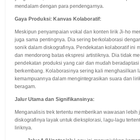
mendalam dengan para pendengarnya.
Gaya Produksi: Kanvas Kolaboratif:
Meskipun penyampaian vokal dan konten lirik Ji-ho meru
juga sama pentingnya. Dia sering berkolaborasi deng
sonik dalam diskografinya. Pendekatan kolaboratif i
dan mendorong batas ekspresi artistiknya. Dia tidak
pendekatan produksi yang cair dan mudah beradaptasi 
berkembang. Kolaborasinya sering kali menghasilkan l
kemampuannya dalam mengintegrasikan suara dan liri
beragam.
Jalur Utama dan Signifikansinya:
Menganalisis trek tertentu memberikan wawasan lebih ja
diskografinya layak untuk dieksplorasi, lagu-lagu tert
liriknya.