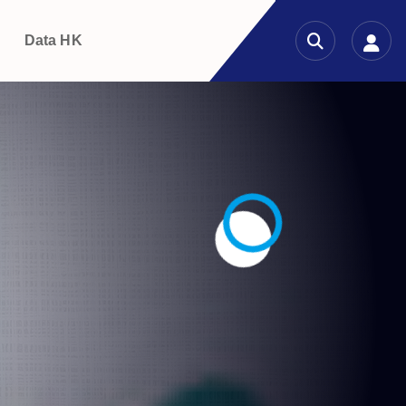
g
Data HK