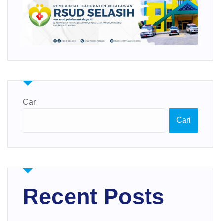
Cari
Cari
Recent Posts