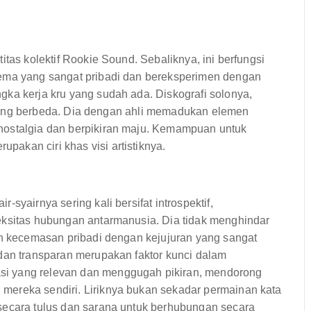
itas kolektif Rookie Sound. Sebaliknya, ini berfungsi
tema yang sangat pribadi dan bereksperimen dengan
gka kerja kru yang sudah ada. Diskografi solonya,
ik yang berbeda. Dia dengan ahli memadukan elemen
nostalgia dan berpikiran maju. Kemampuan untuk
akan ciri khas visi artistiknya.
syairnya sering kali bersifat introspektif,
eksitas hubungan antarmanusia. Dia tidak menghindar
an kecemasan pribadi dengan kejujuran yang sangat
 dan transparan merupakan faktor kunci dalam
si yang relevan dan menggugah pikiran, mendorong
mereka sendiri. Liriknya bukan sekadar permainan kata
secara tulus dan sarana untuk berhubungan secara