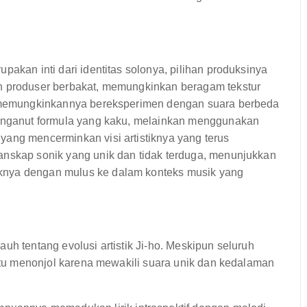
pakan inti dari identitas solonya, pilihan produksinya
an produser berbakat, memungkinkan beragam tekstur
ni memungkinkannya bereksperimen dengan suara berbeda
 menganut formula yang kaku, melainkan menggunakan
yang mencerminkan visi artistiknya yang terus
anskap sonik yang unik dan tidak terduga, menunjukkan
knya dengan mulus ke dalam konteks musik yang
uh tentang evolusi artistik Ji-ho. Meskipun seluruh
entu menonjol karena mewakili suara unik dan kedalaman