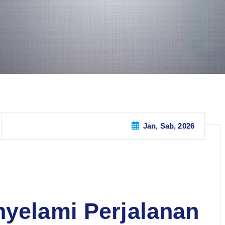
Jan, Sab, 2026
nyelami Perjalanan