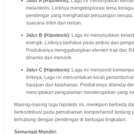
Jalur A (Hipotesis):
Lagu ini menunjukkan kemamp
melankolis. Liriknya mengeksplorasi tema keragu
pendengar yang menghadapi perjuangan serupa. Pr
suasana intim dan rentan.
Jalur B (Hipotesis):
Lagu ini menunjukkan keser
energik. Liriknya berfokus pada ambisi dan penge
Produksinya menggabungkan elemen trap dan R
dinamis dan menarik.
Jalur C (Hipotesis):
Lagu ini menyoroti kemampu
liriknya. Lagu ini menceritakan kisah pertumbuh
harapan dan ketahanan. Produksinya ditandai de
menciptakan pengalaman mendengarkan yang m
Masing-masing lagu hipotetis ini, meskipun berbeda dal
berkontribusi pada pemahaman komprehensif tentang j
terhubung dengan pendengar di berbagai tingkatan.
Semangat Mandiri: