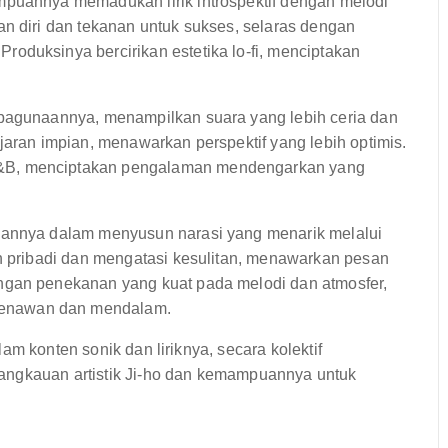
uannya memadukan lirik introspektif dengan melodi
an diri dan tekanan untuk sukses, selaras dengan
oduksinya bercirikan estetika lo-fi, menciptakan
bagunaannya, menampilkan suara yang lebih ceria dan
jaran impian, menawarkan perspektif yang lebih optimis.
&B, menciptakan pengalaman mendengarkan yang
annya dalam menyusun narasi yang menarik melalui
an pribadi dan mengatasi kesulitan, menawarkan pesan
ngan penekanan yang kuat pada melodi dan atmosfer,
enawan dan mendalam.
am konten sonik dan liriknya, secara kolektif
angkauan artistik Ji-ho dan kemampuannya untuk