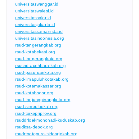
universitaswanggar.id
universitaswalesi.id
universitassalor.id
universitasjakarta.id
universitassamarinda.id
universitasindonesia.org
rsud-tangerangkab.org
rsud-kotabekasi.org
rsud-tangerangkota.org
rsucnd-acehbaratkab.org
rsud-pasuruankota.org
rsud-limapuluhkotakab.org
rsud-kotamakassar.org
rsud-kotabogor.org
rsud-tanjungpinangkota.org
rsud-simeuluekab.org
rsud-tpikepriprov.org
rsuddrloekmonohadi-kuduskab.org
rsudksa-depok.org
rsudrtnotopuro-sidoarjokab.org