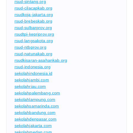
rsud-sintang.org
rsud-cilacapkab.org
rsudkoja-jakarta.org
rsud-brebeskab.org
rsud-sulbarprov.org
rsudtpi-kepriprov.org
rsud-langsakota.org
rsud-ntbprov.org
rsud-natunakab.org
rsudkisaran-asahankab.org
rsud-indonesia.org
sekolahindonesia.id
sekolahjambi.com
sekolahriau.com
sekolahpalembang.com
sekolahlampung.com
sekolahsamarinda.com
sekolahbandung.com
sekolahdenpasar.com
sekolahjakarta.com
sekolahmedan.com