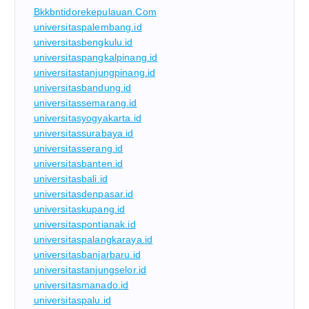
Bkkbntidorekepulauan.com
universitaspalembang.id
universitasbengkulu.id
universitaspangkalpinang.id
universitastanjungpinang.id
universitasbandung.id
universitassemarang.id
universitasyogyakarta.id
universitassurabaya.id
universitasserang.id
universitasbanten.id
universitasbali.id
universitasdenpasar.id
universitaskupang.id
universitaspontianak.id
universitaspalangkaraya.id
universitasbanjarbaru.id
universitastanjungselor.id
universitasmanado.id
universitaspalu.id