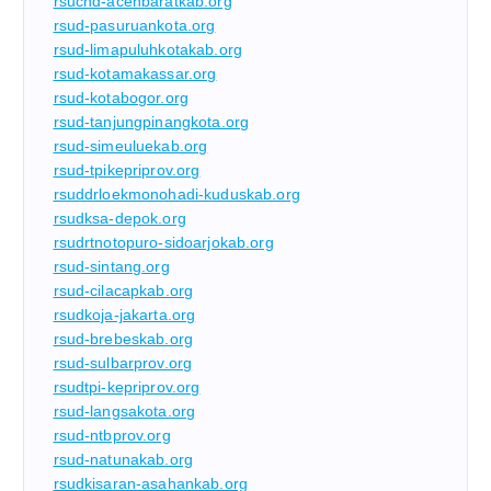
rsucnd-acehbaratkab.org
rsud-pasuruankota.org
rsud-limapuluhkotakab.org
rsud-kotamakassar.org
rsud-kotabogor.org
rsud-tanjungpinangkota.org
rsud-simeuluekab.org
rsud-tpikepriprov.org
rsuddrloekmonohadi-kuduskab.org
rsudksa-depok.org
rsudrtnotopuro-sidoarjokab.org
rsud-sintang.org
rsud-cilacapkab.org
rsudkoja-jakarta.org
rsud-brebeskab.org
rsud-sulbarprov.org
rsudtpi-kepriprov.org
rsud-langsakota.org
rsud-ntbprov.org
rsud-natunakab.org
rsudkisaran-asahankab.org