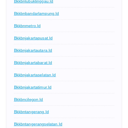
Bkkbnlubuklinggau.id
Bkkbnbandarlampung.id
Bkkbnmetro.id
Bkkbnjakartapusat.id
Bkkbnjakartautara.id
Bkkbnjakartabarat.id
Bkkbnjakartaselatan.id
Bkkbnjakartatimur.id
Bkkbncilegon.id
Bkkbntangerang.id
Bkkbntangerangselatan.id