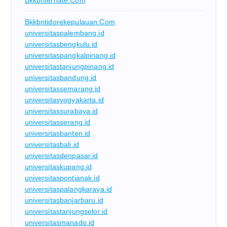
Bkkbnternate.com
Bkkbntidorekepulauan.com
universitaspalembang.id
universitasbengkulu.id
universitaspangkalpinang.id
universitastanjungpinang.id
universitasbandung.id
universitassemarang.id
universitasyogyakarta.id
universitassurabaya.id
universitasserang.id
universitasbanten.id
universitasbali.id
universitasdenpasar.id
universitaskupang.id
universitaspontianak.id
universitaspalangkaraya.id
universitasbanjarbaru.id
universitastanjungselor.id
universitasmanado.id