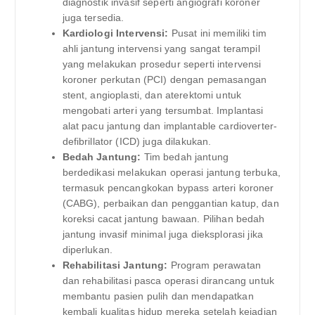
diagnostik invasif seperti angiografi koroner
juga tersedia.
Kardiologi Intervensi:
Pusat ini memiliki tim
ahli jantung intervensi yang sangat terampil
yang melakukan prosedur seperti intervensi
koroner perkutan (PCI) dengan pemasangan
stent, angioplasti, dan aterektomi untuk
mengobati arteri yang tersumbat. Implantasi
alat pacu jantung dan implantable cardioverter-
defibrillator (ICD) juga dilakukan.
Bedah Jantung:
Tim bedah jantung
berdedikasi melakukan operasi jantung terbuka,
termasuk pencangkokan bypass arteri koroner
(CABG), perbaikan dan penggantian katup, dan
koreksi cacat jantung bawaan. Pilihan bedah
jantung invasif minimal juga dieksplorasi jika
diperlukan.
Rehabilitasi Jantung:
Program perawatan
dan rehabilitasi pasca operasi dirancang untuk
membantu pasien pulih dan mendapatkan
kembali kualitas hidup mereka setelah kejadian