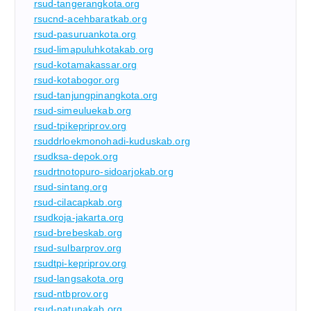
rsud-tangerangkota.org
rsucnd-acehbaratkab.org
rsud-pasuruankota.org
rsud-limapuluhkotakab.org
rsud-kotamakassar.org
rsud-kotabogor.org
rsud-tanjungpinangkota.org
rsud-simeuluekab.org
rsud-tpikepriprov.org
rsuddrloekmonohadi-kuduskab.org
rsudksa-depok.org
rsudrtnotopuro-sidoarjokab.org
rsud-sintang.org
rsud-cilacapkab.org
rsudkoja-jakarta.org
rsud-brebeskab.org
rsud-sulbarprov.org
rsudtpi-kepriprov.org
rsud-langsakota.org
rsud-ntbprov.org
rsud-natunakab.org