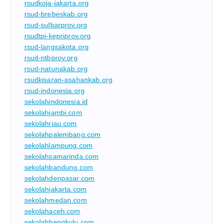
rsudkoja-jakarta.org
rsud-brebeskab.org
rsud-sulbarprov.org
rsudtpi-kepriprov.org
rsud-langsakota.org
rsud-ntbprov.org
rsud-natunakab.org
rsudkisaran-asahankab.org
rsud-indonesia.org
sekolahindonesia.id
sekolahjambi.com
sekolahriau.com
sekolahpalembang.com
sekolahlampung.com
sekolahsamarinda.com
sekolahbandung.com
sekolahdenpasar.com
sekolahjakarta.com
sekolahmedan.com
sekolahaceh.com
sekolahbengkulu.com