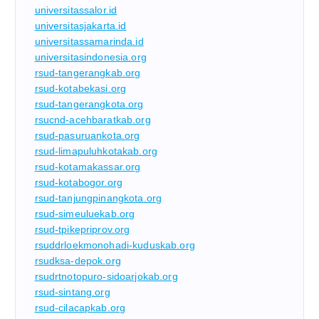
universitassalor.id
universitasjakarta.id
universitassamarinda.id
universitasindonesia.org
rsud-tangerangkab.org
rsud-kotabekasi.org
rsud-tangerangkota.org
rsucnd-acehbaratkab.org
rsud-pasuruankota.org
rsud-limapuluhkotakab.org
rsud-kotamakassar.org
rsud-kotabogor.org
rsud-tanjungpinangkota.org
rsud-simeuluekab.org
rsud-tpikepriprov.org
rsuddrloekmonohadi-kuduskab.org
rsudksa-depok.org
rsudrtnotopuro-sidoarjokab.org
rsud-sintang.org
rsud-cilacapkab.org