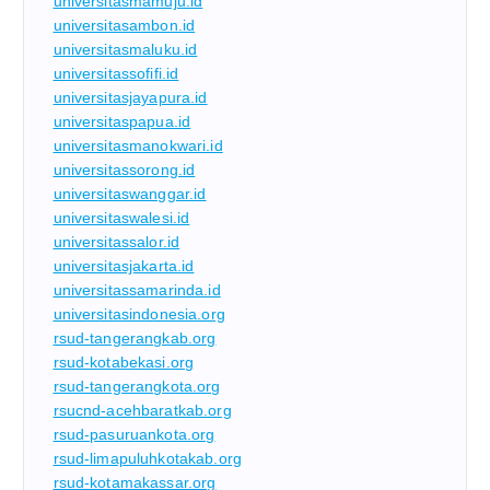
universitasmamuju.id
universitasambon.id
universitasmaluku.id
universitassofifi.id
universitasjayapura.id
universitaspapua.id
universitasmanokwari.id
universitassorong.id
universitaswanggar.id
universitaswalesi.id
universitassalor.id
universitasjakarta.id
universitassamarinda.id
universitasindonesia.org
rsud-tangerangkab.org
rsud-kotabekasi.org
rsud-tangerangkota.org
rsucnd-acehbaratkab.org
rsud-pasuruankota.org
rsud-limapuluhkotakab.org
rsud-kotamakassar.org