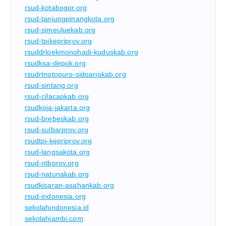
rsud-kotabogor.org
rsud-tanjungpinangkota.org
rsud-simeuluekab.org
rsud-tpikepriprov.org
rsuddrloekmonohadi-kuduskab.org
rsudksa-depok.org
rsudrtnotopuro-sidoarjokab.org
rsud-sintang.org
rsud-cilacapkab.org
rsudkoja-jakarta.org
rsud-brebeskab.org
rsud-sulbarprov.org
rsudtpi-kepriprov.org
rsud-langsakota.org
rsud-ntbprov.org
rsud-natunakab.org
rsudkisaran-asahankab.org
rsud-indonesia.org
sekolahindonesia.id
sekolahjambi.com