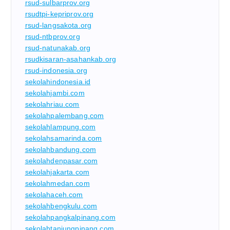
rsud-sulbarprov.org
rsudtpi-kepriprov.org
rsud-langsakota.org
rsud-ntbprov.org
rsud-natunakab.org
rsudkisaran-asahankab.org
rsud-indonesia.org
sekolahindonesia.id
sekolahjambi.com
sekolahriau.com
sekolahpalembang.com
sekolahlampung.com
sekolahsamarinda.com
sekolahbandung.com
sekolahdenpasar.com
sekolahjakarta.com
sekolahmedan.com
sekolahaceh.com
sekolahbengkulu.com
sekolahpangkalpinang.com
sekolahtanjungpinang.com