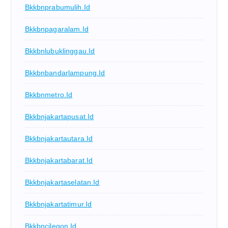
Bkkbnprabumulih.id
Bkkbnpagaralam.id
Bkkbnlubuklinggau.id
Bkkbnbandarlampung.id
Bkkbnmetro.id
Bkkbnjakartapusat.id
Bkkbnjakartautara.id
Bkkbnjakartabarat.id
Bkkbnjakartaselatan.id
Bkkbnjakartatimur.id
Bkkbncilegon.id