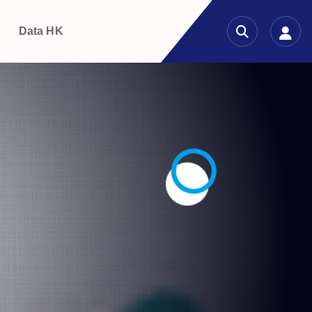
g
Data HK