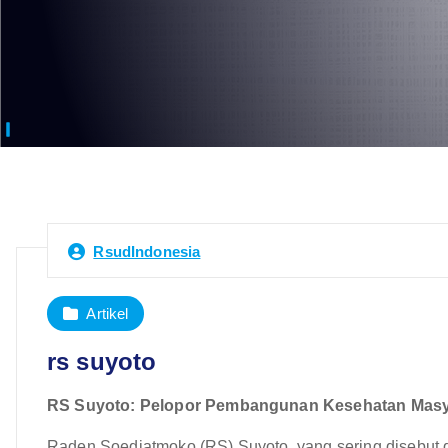
RsudIndonesia
Artikel
rs suyoto
RS Suyoto: Pelopor Pembangunan Kesehatan Masya
Raden Soedjatmoko (RS) Suyoto, yang sering disebut