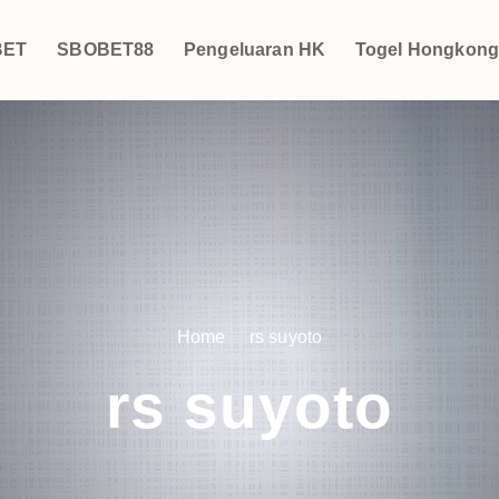
BET
SBOBET88
Pengeluaran HK
Togel Hongkon
Home
rs suyoto
rs suyoto