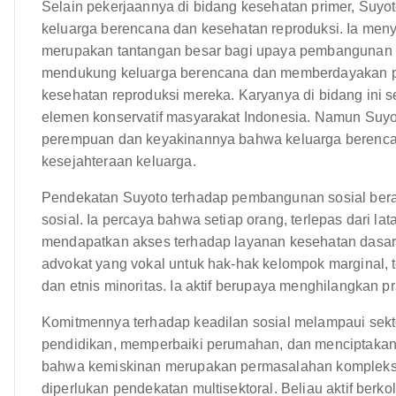
Selain pekerjaannya di bidang kesehatan primer, Suyot
keluarga berencana dan kesehatan reproduksi. Ia me
merupakan tantangan besar bagi upaya pembangunan d
mendukung keluarga berencana dan memberdayakan p
kesehatan reproduksi mereka. Karyanya di bidang ini se
elemen konservatif masyarakat Indonesia. Namun Suyo
perempuan dan keyakinannya bahwa keluarga berencan
kesejahteraan keluarga.
Pendekatan Suyoto terhadap pembangunan sosial beraka
sosial. Ia percaya bahwa setiap orang, terlepas dari la
mendapatkan akses terhadap layanan kesehatan dasar,
advokat yang vokal untuk hak-hak kelompok marginal, 
dan etnis minoritas. Ia aktif berupaya menghilangkan pr
Komitmennya terhadap keadilan sosial melampaui sekto
pendidikan, memperbaiki perumahan, dan menciptakan
bahwa kemiskinan merupakan permasalahan kompleks 
diperlukan pendekatan multisektoral. Beliau aktif berk