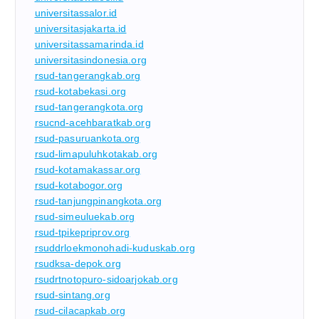
universitassalor.id
universitasjakarta.id
universitassamarinda.id
universitasindonesia.org
rsud-tangerangkab.org
rsud-kotabekasi.org
rsud-tangerangkota.org
rsucnd-acehbaratkab.org
rsud-pasuruankota.org
rsud-limapuluhkotakab.org
rsud-kotamakassar.org
rsud-kotabogor.org
rsud-tanjungpinangkota.org
rsud-simeuluekab.org
rsud-tpikepriprov.org
rsuddrloekmonohadi-kuduskab.org
rsudksa-depok.org
rsudrtnotopuro-sidoarjokab.org
rsud-sintang.org
rsud-cilacapkab.org