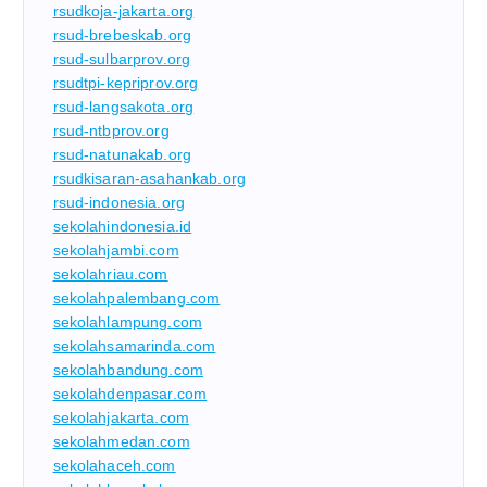
rsudkoja-jakarta.org
rsud-brebeskab.org
rsud-sulbarprov.org
rsudtpi-kepriprov.org
rsud-langsakota.org
rsud-ntbprov.org
rsud-natunakab.org
rsudkisaran-asahankab.org
rsud-indonesia.org
sekolahindonesia.id
sekolahjambi.com
sekolahriau.com
sekolahpalembang.com
sekolahlampung.com
sekolahsamarinda.com
sekolahbandung.com
sekolahdenpasar.com
sekolahjakarta.com
sekolahmedan.com
sekolahaceh.com