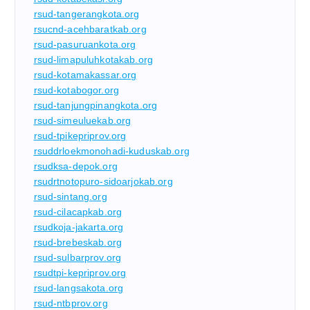
rsud-tangerangkota.org
rsucnd-acehbaratkab.org
rsud-pasuruankota.org
rsud-limapuluhkotakab.org
rsud-kotamakassar.org
rsud-kotabogor.org
rsud-tanjungpinangkota.org
rsud-simeuluekab.org
rsud-tpikepriprov.org
rsuddrloekmonohadi-kuduskab.org
rsudksa-depok.org
rsudrtnotopuro-sidoarjokab.org
rsud-sintang.org
rsud-cilacapkab.org
rsudkoja-jakarta.org
rsud-brebeskab.org
rsud-sulbarprov.org
rsudtpi-kepriprov.org
rsud-langsakota.org
rsud-ntbprov.org