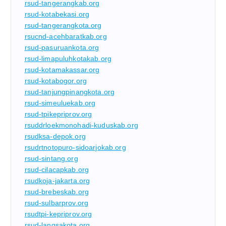
rsud-tangerangkab.org
rsud-kotabekasi.org
rsud-tangerangkota.org
rsucnd-acehbaratkab.org
rsud-pasuruankota.org
rsud-limapuluhkotakab.org
rsud-kotamakassar.org
rsud-kotabogor.org
rsud-tanjungpinangkota.org
rsud-simeuluekab.org
rsud-tpikepriprov.org
rsuddrloekmonohadi-kuduskab.org
rsudksa-depok.org
rsudrtnotopuro-sidoarjokab.org
rsud-sintang.org
rsud-cilacapkab.org
rsudkoja-jakarta.org
rsud-brebeskab.org
rsud-sulbarprov.org
rsudtpi-kepriprov.org
rsud-langsakota.org