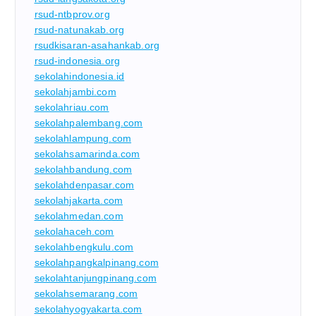
rsud-ntbprov.org
rsud-natunakab.org
rsudkisaran-asahankab.org
rsud-indonesia.org
sekolahindonesia.id
sekolahjambi.com
sekolahriau.com
sekolahpalembang.com
sekolahlampung.com
sekolahsamarinda.com
sekolahbandung.com
sekolahdenpasar.com
sekolahjakarta.com
sekolahmedan.com
sekolahaceh.com
sekolahbengkulu.com
sekolahpangkalpinang.com
sekolahtanjungpinang.com
sekolahsemarang.com
sekolahyogyakarta.com