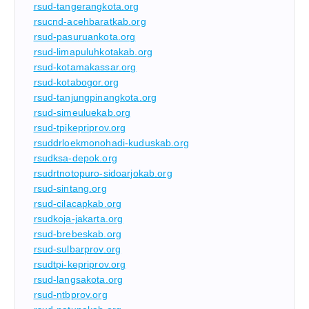
rsud-tangerangkota.org
rsucnd-acehbaratkab.org
rsud-pasuruankota.org
rsud-limapuluhkotakab.org
rsud-kotamakassar.org
rsud-kotabogor.org
rsud-tanjungpinangkota.org
rsud-simeuluekab.org
rsud-tpikepriprov.org
rsuddrloekmonohadi-kuduskab.org
rsudksa-depok.org
rsudrtnotopuro-sidoarjokab.org
rsud-sintang.org
rsud-cilacapkab.org
rsudkoja-jakarta.org
rsud-brebeskab.org
rsud-sulbarprov.org
rsudtpi-kepriprov.org
rsud-langsakota.org
rsud-ntbprov.org