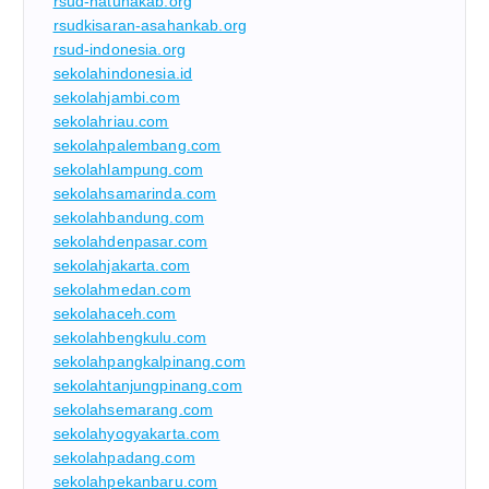
rsud-natunakab.org
rsudkisaran-asahankab.org
rsud-indonesia.org
sekolahindonesia.id
sekolahjambi.com
sekolahriau.com
sekolahpalembang.com
sekolahlampung.com
sekolahsamarinda.com
sekolahbandung.com
sekolahdenpasar.com
sekolahjakarta.com
sekolahmedan.com
sekolahaceh.com
sekolahbengkulu.com
sekolahpangkalpinang.com
sekolahtanjungpinang.com
sekolahsemarang.com
sekolahyogyakarta.com
sekolahpadang.com
sekolahpekanbaru.com