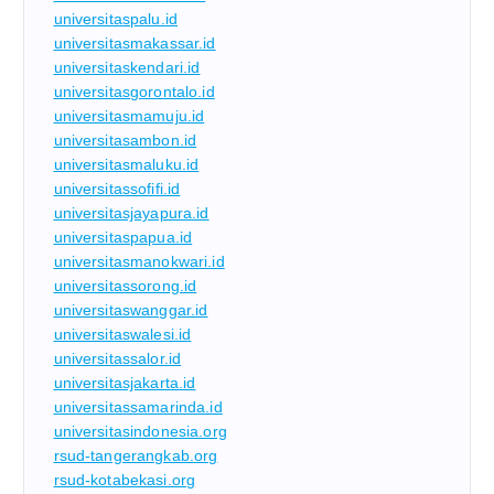
universitaspalu.id
universitasmakassar.id
universitaskendari.id
universitasgorontalo.id
universitasmamuju.id
universitasambon.id
universitasmaluku.id
universitassofifi.id
universitasjayapura.id
universitaspapua.id
universitasmanokwari.id
universitassorong.id
universitaswanggar.id
universitaswalesi.id
universitassalor.id
universitasjakarta.id
universitassamarinda.id
universitasindonesia.org
rsud-tangerangkab.org
rsud-kotabekasi.org