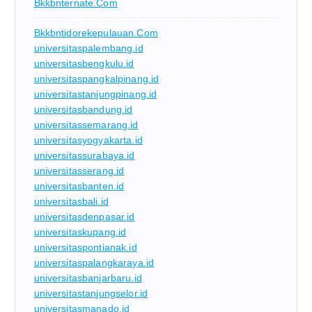
Bkkbnternate.com
Bkkbntidorekepulauan.com
universitaspalembang.id
universitasbengkulu.id
universitaspangkalpinang.id
universitastanjungpinang.id
universitasbandung.id
universitassemarang.id
universitasyogyakarta.id
universitassurabaya.id
universitasserang.id
universitasbanten.id
universitasbali.id
universitasdenpasar.id
universitaskupang.id
universitaspontianak.id
universitaspalangkaraya.id
universitasbanjarbaru.id
universitastanjungselor.id
universitasmanado.id