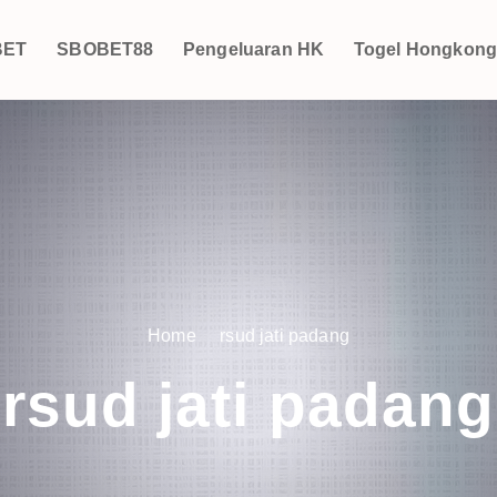
BET
SBOBET88
Pengeluaran HK
Togel Hongkon
Home
rsud jati padang
rsud jati padang