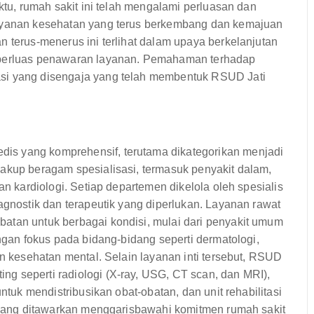
aktu, rumah sakit ini telah mengalami perluasan dan
layanan kesehatan yang terus berkembang dan kemajuan
n terus-menerus ini terlihat dalam upaya berkelanjutan
emperluas penawaran layanan. Pemahaman terhadap
asi yang disengaja yang telah membentuk RSUD Jati
is yang komprehensif, terutama dikategorikan menjadi
cakup beragam spesialisasi, termasuk penyakit dalam,
an kardiologi. Setiap departemen dikelola oleh spesialis
agnostik dan terapeutik yang diperlukan. Layanan rawat
atan untuk berbagai kondisi, mulai dari penyakit umum
engan fokus pada bidang-bidang seperti dermatologi,
an kesehatan mental. Selain layanan inti tersebut, RSUD
g seperti radiologi (X-ray, USG, CT scan, dan MRI),
untuk mendistribusikan obat-obatan, dan unit rehabilitasi
n yang ditawarkan menggarisbawahi komitmen rumah sakit