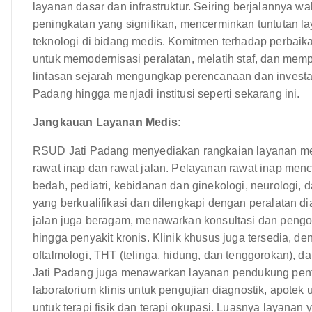
layanan dasar dan infrastruktur. Seiring berjalannya w
peningkatan yang signifikan, mencerminkan tuntutan 
teknologi di bidang medis. Komitmen terhadap perbaika
untuk memodernisasi peralatan, melatih staf, dan m
lintasan sejarah mengungkap perencanaan dan invest
Padang hingga menjadi institusi seperti sekarang ini.
Jangkauan Layanan Medis:
RSUD Jati Padang menyediakan rangkaian layanan med
rawat inap dan rawat jalan. Pelayanan rawat inap men
bedah, pediatri, kebidanan dan ginekologi, neurologi, d
yang berkualifikasi dan dilengkapi dengan peralatan di
jalan juga beragam, menawarkan konsultasi dan pengob
hingga penyakit kronis. Klinik khusus juga tersedia, d
oftalmologi, THT (telinga, hidung, dan tenggorokan), d
Jati Padang juga menawarkan layanan pendukung pentin
laboratorium klinis untuk pengujian diagnostik, apotek 
untuk terapi fisik dan terapi okupasi. Luasnya layana