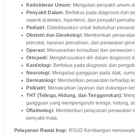
Kedokteran Umum:
Mengatasi penyakit umum da
Penyakit Dalam:
Berfokus pada diagnosis dan p
seperti diabetes, hipertensi, dan penyakit pernafa
Pediatri:
Didedikasikan untuk kebutuhan perawata
Obstetri dan Ginekologi:
Memberikan perawatan 
prenatal, layanan persalinan, dan perawatan gine
Operasi:
Menawarkan konsultasi dan perawatan u
Ortopedi:
Mengkhususkan diri dalam diagnosis d
Kardiologi:
Berfokus pada diagnosis dan pengoba
Neurologi:
Mengatasi gangguan pada otak, sumsu
Dermatologi:
Memberikan perawatan terhadap kond
Psikiatri:
Menawarkan layanan dan dukungan kes
THT (Telinga, Hidung, dan Tenggorokan):
Mengk
gangguan yang mempengaruhi telinga, hidung, d
Oftalmologi:
Memberikan pelayanan perawatan ma
penyakit mata.
Pelayanan Rawat Inap:
RSUD Kembangan menawarkan 