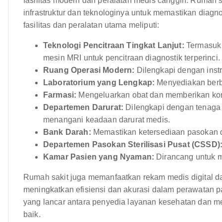
fasilitas modern dan peralatan medis canggih. Rumah s
infrastruktur dan teknologinya untuk memastikan diagn
fasilitas dan peralatan utama meliputi:
Teknologi Pencitraan Tingkat Lanjut:
Termasuk 
mesin MRI untuk pencitraan diagnostik terperinci.
Ruang Operasi Modern:
Dilengkapi dengan inst
Laboratorium yang Lengkap:
Menyediakan berba
Farmasi:
Mengeluarkan obat dan memberikan kon
Departemen Darurat:
Dilengkapi dengan tenaga m
menangani keadaan darurat medis.
Bank Darah:
Memastikan ketersediaan pasokan da
Departemen Pasokan Sterilisasi Pusat (CSSD)
Kamar Pasien yang Nyaman:
Dirancang untuk 
Rumah sakit juga memanfaatkan rekam medis digital da
meningkatkan efisiensi dan akurasi dalam perawatan p
yang lancar antara penyedia layanan kesehatan dan me
baik.