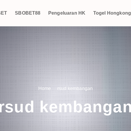
BET
SBOBET88
Pengeluaran HK
Togel Hongkon
Home
rsud kembangan
rsud kembanga