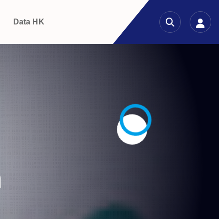
g
Data HK
n