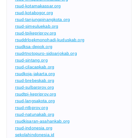
rsud-kotamakassar.org
rsud-kotabogor.org
rsud-tanjungpinangkota.org
rsud-simeuluekab.org
rsud-tpikepriprov.org
rsuddrloekmonohadi-kuduskab.org
rsudksa-depok.org
rsudrtnotopuro-sidoarjokab.org
rsud-sintang.org
rsud-cilacapkab.org
rsudkoja-jakarta.org
rsud-brebeskab.org
rsud-sulbarprov.org
rsudtpi-kepriprov.org
rsud-langsakota.org
rsud-ntbprov.org
rsud-natunakab.org
rsudkisaran-asahankab.org
rsud-indonesia.org
sekolahindonesia.id