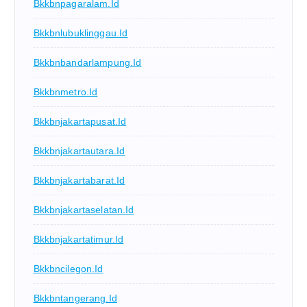
Bkkbnpagaralam.id
Bkkbnlubuklinggau.id
Bkkbnbandarlampung.id
Bkkbnmetro.id
Bkkbnjakartapusat.id
Bkkbnjakartautara.id
Bkkbnjakartabarat.id
Bkkbnjakartaselatan.id
Bkkbnjakartatimur.id
Bkkbncilegon.id
Bkkbntangerang.id