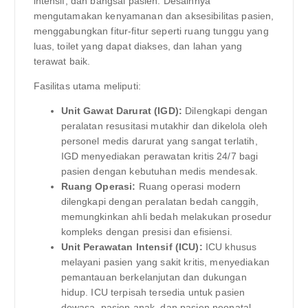
intensif, dan bangsal pasien. Desainnya
mengutamakan kenyamanan dan aksesibilitas pasien,
menggabungkan fitur-fitur seperti ruang tunggu yang
luas, toilet yang dapat diakses, dan lahan yang
terawat baik.
Fasilitas utama meliputi:
Unit Gawat Darurat (IGD):
Dilengkapi dengan
peralatan resusitasi mutakhir dan dikelola oleh
personel medis darurat yang sangat terlatih,
IGD menyediakan perawatan kritis 24/7 bagi
pasien dengan kebutuhan medis mendesak.
Ruang Operasi:
Ruang operasi modern
dilengkapi dengan peralatan bedah canggih,
memungkinkan ahli bedah melakukan prosedur
kompleks dengan presisi dan efisiensi.
Unit Perawatan Intensif (ICU):
ICU khusus
melayani pasien yang sakit kritis, menyediakan
pemantauan berkelanjutan dan dukungan
hidup. ICU terpisah tersedia untuk pasien
dewasa, pasien anak, dan pasien neonatal.