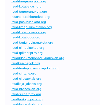
rsud-tangerangkab.org
rsud-kotabekasi.org
rsud-tangerangkota.org
rsucnd-acehbaratkab.org
rsud-pasuruankota.org
rsud-limapuluhkotakab.org
rsud-kotamakassar.org
rsud-kotabogor.org
rsud-tanjungpinangkota.org
rsud-simeuluekab.org
rsud-tpikepriprov.org
rsuddrloekmonohadi-kuduskab.org
rsudksa-depok.org
rsudrtnotopuro-sidoarjokab.org
rsud-sintang.org
rsud-cilacapkab.org
rsudkoja-jakarta.org
rsud-brebeskab.org
rsud-sulbarprov.org
rsudtpi-kepriprov.org
rsud-langsakota.org