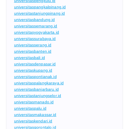
universitasbengkulu.id
universitaspangkalpinang.id
universitastanjungpinang.id
universitasbandung.id
universitassemarang.id
universitasyogyakarta.id
universitassurabaya.id
universitasserang.id
universitasbanten.id
universitasbali.id
universitasdenpasar.id
universitaskupang.id
universitaspontianak.id
universitaspalangkaraya.id
universitasbanjarbaru.id
universitastanjungselor.id
universitasmanado.id
universitaspalu.id
universitasmakassar.id
universitaskendari.id
universitasgorontalo.id