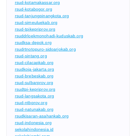
rsud-kotamakassar.org
rsud-kotabogor.org
rsud-tanjungpinangkota.org
rsud-simeuluekab.org
rsud-tpikepriprov.org
rsuddrloekmonohadi-kuduskab.org
rsudksa-depok.org
rsudrtnotopuro-sidoarjokab.org
rsud-sintang.org
rsud-cilacapkab.org
rsudkoja-jakarta.org
rsud-brebeskab.org
rsud-sulbarprov.org
rsudtpi-kepriprov.org
rsud-langsakota.org
rsud-ntbprov.org
rsud-natunakab.org
rsudkisaran-asahankab.org
rsud-indonesia.org
sekolahindonesia.id
sekolahjambi.com