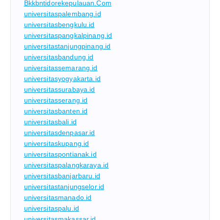
Bkkbntidorekepulauan.com
universitaspalembang.id
universitasbengkulu.id
universitaspangkalpinang.id
universitastanjungpinang.id
universitasbandung.id
universitassemarang.id
universitasyogyakarta.id
universitassurabaya.id
universitasserang.id
universitasbanten.id
universitasbali.id
universitasdenpasar.id
universitaskupang.id
universitaspontianak.id
universitaspalangkaraya.id
universitasbanjarbaru.id
universitastanjungselor.id
universitasmanado.id
universitaspalu.id
universitasmakassar.id