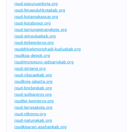
rsud-pasuruankota.org
rsud-limapuluhkotakab.org
rsud-kotamakassar.org
rsud-kotabogor.org
rsud-tanjungpinangkota.org
rsud-simeuluekab.org
rsud-tpikepriprov.org
rsuddrloekmonohadi-kuduskab.org
rsudksa-depok.org
rsudrtnotopuro-sidoarjokab.org
rsud-sintang.org
rsud-cilacapkab.org
rsudkoja-jakarta.org
rsud-brebeskab.org
rsud-sulbarprov.org
rsudtpi-kepriprov.org
rsud-langsakota.org
rsud-ntbprov.org
rsud-natunakab.org
rsudkisaran-asahankab.org