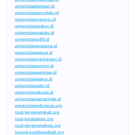
universitaskendari.id
universitasgorontalo.id
universitasmamuju.id
universitasambon.id
universitasmaluku.id
universitassofifi.id
universitasjayapura.id
universitaspapua.id
universitasmanokwari.id
universitassorong.id
universitaswanggar.id
universitaswalesi.id
universitassalor.id
universitasjakarta.id
universitassamarinda.id
universitasindonesia.org
rsud-tangerangkab.org
rsud-kotabekasi.org
rsud-tangerangkota.org
rsucnd-acehbaratkab.org