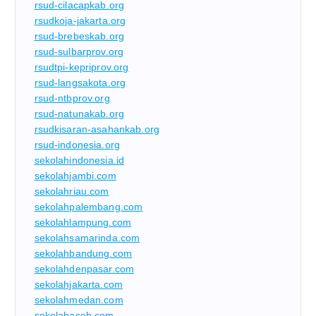
rsud-cilacapkab.org
rsudkoja-jakarta.org
rsud-brebeskab.org
rsud-sulbarprov.org
rsudtpi-kepriprov.org
rsud-langsakota.org
rsud-ntbprov.org
rsud-natunakab.org
rsudkisaran-asahankab.org
rsud-indonesia.org
sekolahindonesia.id
sekolahjambi.com
sekolahriau.com
sekolahpalembang.com
sekolahlampung.com
sekolahsamarinda.com
sekolahbandung.com
sekolahdenpasar.com
sekolahjakarta.com
sekolahmedan.com
sekolahaceh.com